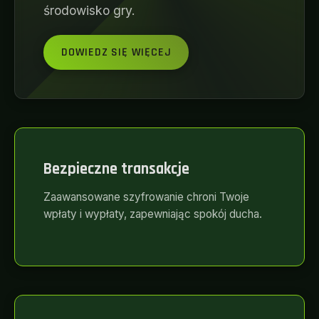
środowisko gry.
DOWIEDZ SIĘ WIĘCEJ
Bezpieczne transakcje
Zaawansowane szyfrowanie chroni Twoje
wpłaty i wypłaty, zapewniając spokój ducha.