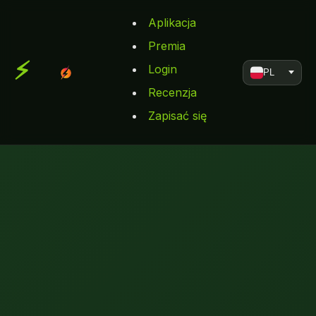
Aplikacja
Premia
Login
PL
Recenzja
Zapisać się