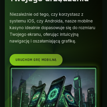
Niezależnie od tego, czy korzystasz z
systemu iOS, czy Androida, nasze mobilne
kasyno idealnie dopasowuje się do rozmiaru
Twojego ekranu, oferując intuicyjną
nawigację i oszałamiającą grafikę.
URUCHOM GRĘ MOBILNĄ