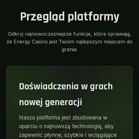
Przegląd platformy
Odkryj najnowocześniejsze funkcje, które sprawiają,
że Energy Casino jest Twoim najlepszym miejscem do
grania.
Doświadczenia w grach
nowej generacji
Nasza platforma jest zbudowana w
oparciu o najnowszą technologię, aby
zapewnić płynne, szybkie i wciągające