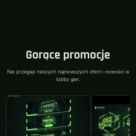
Gorące promocje
Nie przegap naszych najnowszych ofert i nowości w
lobby gier.