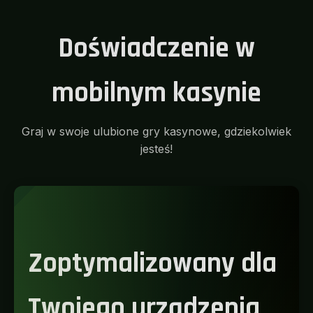
Doświadczenie w
mobilnym kasynie
Graj w swoje ulubione gry kasynowe, gdziekolwiek
jesteś!
Zoptymalizowany dla
Twojego urządzenia