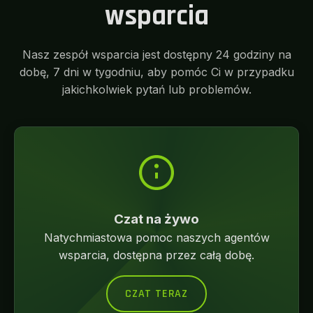
wsparcia
Nasz zespół wsparcia jest dostępny 24 godziny na
dobę, 7 dni w tygodniu, aby pomóc Ci w przypadku
jakichkolwiek pytań lub problemów.
Czat na żywo
Natychmiastowa pomoc naszych agentów
wsparcia, dostępna przez całą dobę.
CZAT TERAZ