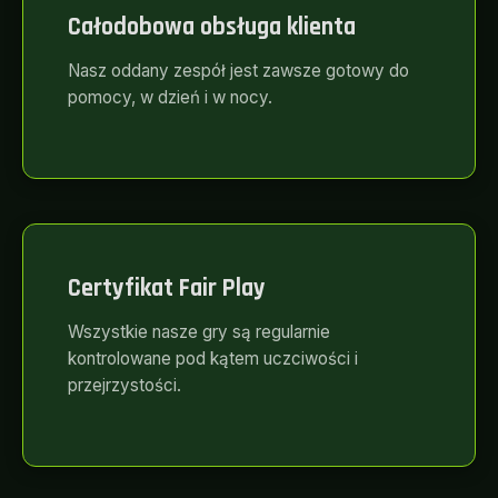
Całodobowa obsługa klienta
Nasz oddany zespół jest zawsze gotowy do
pomocy, w dzień i w nocy.
Certyfikat Fair Play
Wszystkie nasze gry są regularnie
kontrolowane pod kątem uczciwości i
przejrzystości.