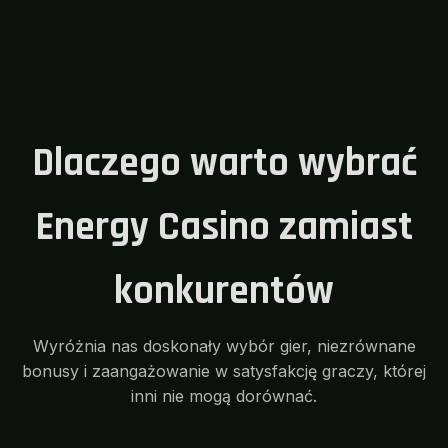
Dlaczego warto wybrać
Energy Casino zamiast
konkurentów
Wyróżnia nas doskonały wybór gier, niezrównane
bonusy i zaangażowanie w satysfakcję graczy, której
inni nie mogą dorównać.