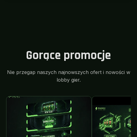
Gorące promocje
Nie przegap naszych najnowszych ofert i nowości w
lobby gier.