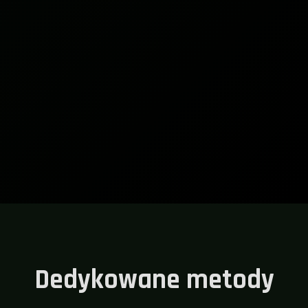
Dedykowane metody