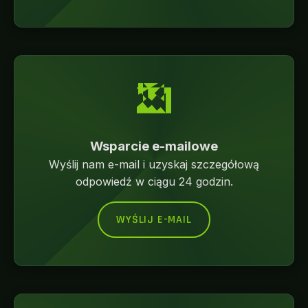
Wsparcie e-mailowe
Wyślij nam e-mail i uzyskaj szczegółową
odpowiedź w ciągu 24 godzin.
WYŚLIJ E-MAIL