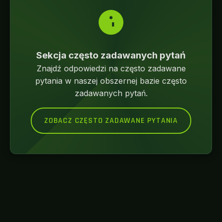
Sekcja często zadawanych pytań
Znajdź odpowiedzi na często zadawane
pytania w naszej obszernej bazie często
zadawanych pytań.
ZOBACZ CZĘSTO ZADAWANE PYTANIA