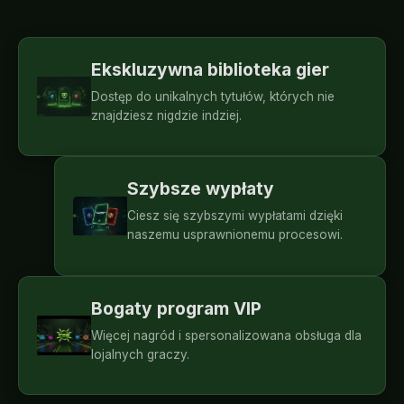
Ekskluzywna biblioteka gier
Dostęp do unikalnych tytułów, których nie
znajdziesz nigdzie indziej.
Szybsze wypłaty
Ciesz się szybszymi wypłatami dzięki
naszemu usprawnionemu procesowi.
Bogaty program VIP
Więcej nagród i spersonalizowana obsługa dla
lojalnych graczy.